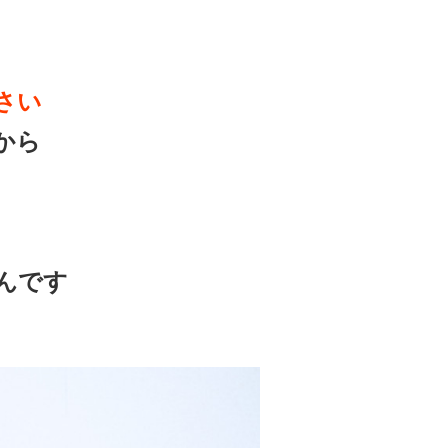
さい
から
んです