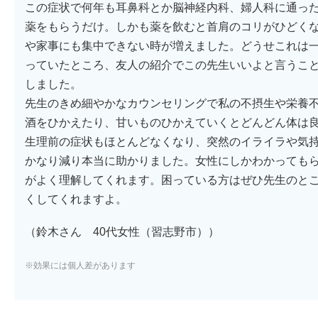
この症状で何年も耳鼻科とか脳神経内科、婦人科に通っ
薬をもらうだけ。しかも薬を飲むと首肩のコリがひどく
や家事にも集中できない時が増えました。どうせこれは
っていたところ、友人の紹介でこの先生いいよと言うこ
しました。
先生のきめ細やかなカウンセリングで私の不摂生や栄養
酒をひかえたり、甘いものひかえていくとどんどん体は
生理前の症状もほとんどなくなり、突然のイライラや気
かなり減り本当に助かりました。女性にしかわかっても
がよく理解してくれます。困っている方はぜひ先生のと
くしてくれますよ。
（鈴木さん 40代女性（習志野市））
※効果には個人差があります