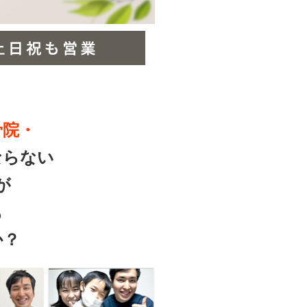
骨院・
ならない
が
も
か？