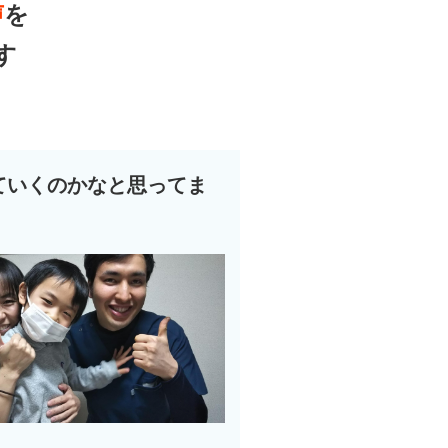
声
を
す
ていくのかなと思ってま