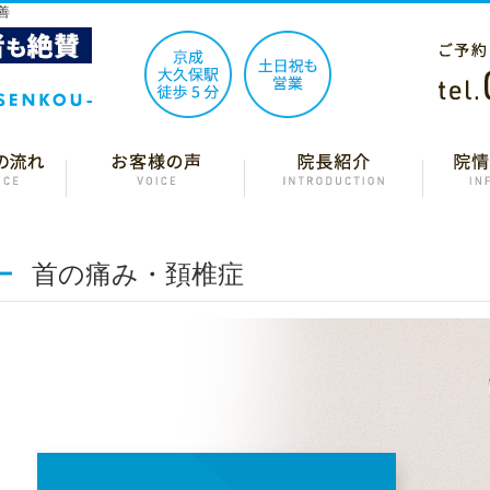
善
首の痛み・頚椎症