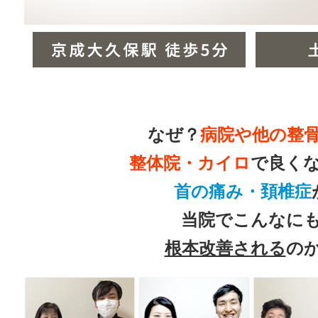
なぜ？
病院や他の整
整体院・カイロ
で良く
首の痛み・頚椎症
当院でこんなに
根本改善される
の