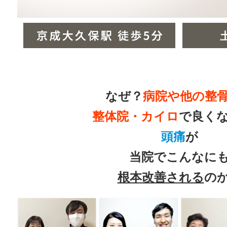
なぜ？
病院や他の整
整体院・カイロ
で良く
頭痛
が
当院でこんなに
根本改善される
の