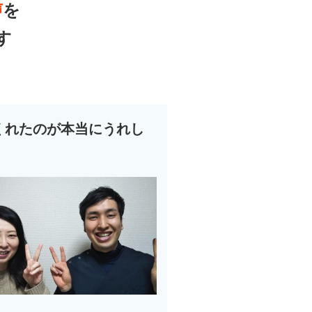
声
を
す
くれたのが本当にうれし