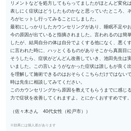
リメントなどを処方してもらってましたがほとんど変化
表しにく症状はどうしたものかなと思っていたところ、
ろがヒットし行ってみることにしました。
最初にしっかりしたカウンセリングがあり、睡眠不足や
今の原因が出ていると指摘されました。言われるのは簡
したが、結局自分の体は自分でよくする他になく、悪く
に言われた時に、ハッとくるものがありそこから真面目
そうしたら、症状がどんどん改善していき、池田先生は
いました。この言いようがなかった症状は誰しもが良く
を理解して施術できるのはおそらくこちらだけではない
時は先生に相談してみてください。
このカウンセリングから原因を教えてもらうまでに感じ
力で症状を改善してくれますよ。とにかくおすすめです
（佐々木さん 40代女性（松戸市））
※効果には個人差があります