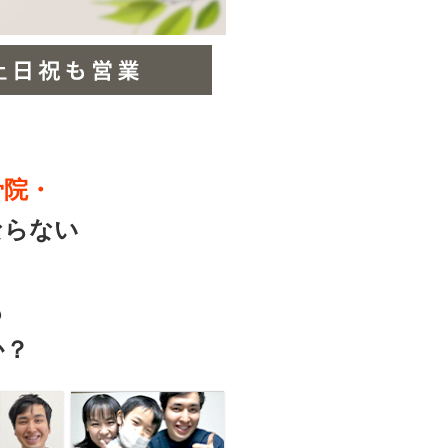
骨院・
ならない
も
か？